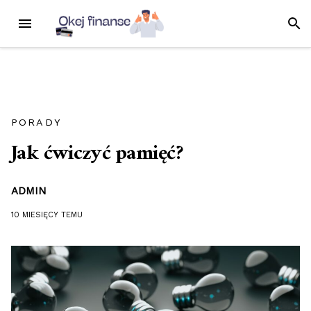
Przejdź
MENU
SZUK
do
treści
PORADY
Jak ćwiczyć pamięć?
ADMIN
10 MIESIĘCY
TEMU