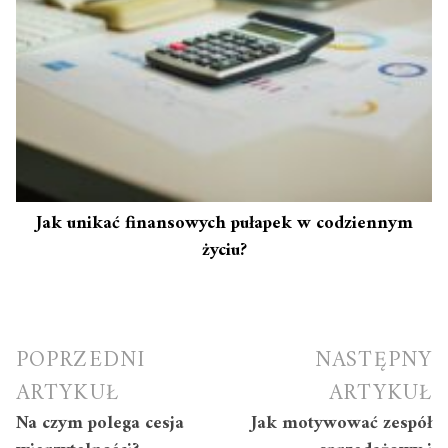
Jak unikać finansowych pułapek w codziennym
życiu?
Nawigacja
POPRZEDNI
NASTĘPNY
wpisu
ARTYKUŁ
ARTYKUŁ
Na czym polega cesja
Jak motywować zespół