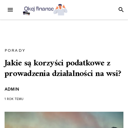
Przejdź
MENU
SZUK
do
treści
PORADY
Jakie są korzyści podatkowe z
prowadzenia działalności na wsi?
ADMIN
1 ROK
TEMU