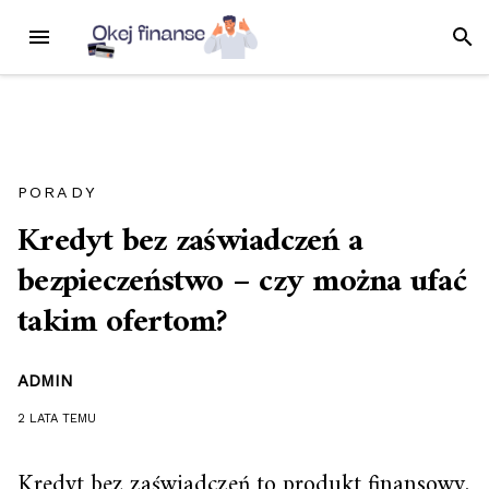
Przejdź
MENU
SZUK
do
treści
PORADY
Kredyt bez zaświadczeń a
bezpieczeństwo – czy można ufać
takim ofertom?
ADMIN
2 LATA
TEMU
Kredyt bez zaświadczeń
to produkt finansowy,