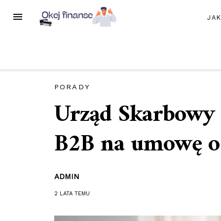
Przejdź
MENU
JA
do
treści
PORADY
Urząd Skarbowy 
B2B na umowę o
ADMIN
2 LATA
TEMU